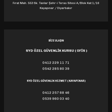
Fırat Mah. 553 Sk. Tanlar Şehr-i Teras Sitesi A/Blok Kat:1/16
Kayapınar / Diyarbakır
BİZE ULAŞIN
SYD ÖZEL GÜVENLİK KURSU ( OFİS )
0412 229 11 71
0542 285 80 39
SYD ÖZEL GÜVENLİK HİZMET ( KAYAPINAR )
0412 257 68 46
0539 960 03 40