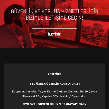
GÜVENLIK VE KORUMA HIZMETLERI IÇIN
BIZIMLE ILETIŞIME GEÇIN!
İLETİŞİM
ADRESİMİZ
SYD ÖZEL GÜVENLİK KURSU (OFİS)
Kooperatifler Mah.Yaşar Kemal Caddesi Dış Kapı No:30 Çeysa
Plaza Kat:2 İç Kapı No:3 Yenişehir / Diyarbakır
SYD ÖZEL GÜVENLİK HİZMET (KAYAPINAR)