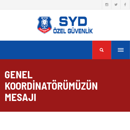
GENEL
KOORDINATÖRÜMÜZÜN
MESAJI